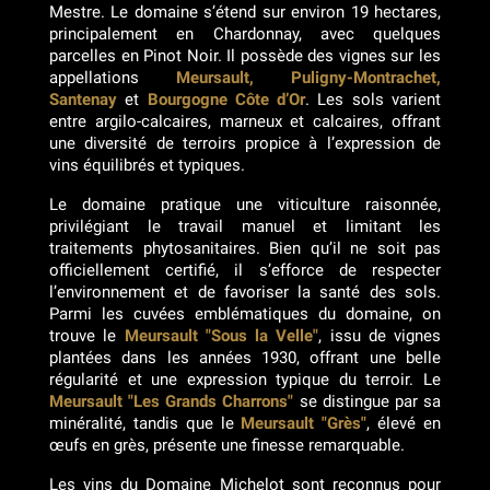
Mestre. Le domaine s’étend sur environ 19 hectares,
principalement en Chardonnay, avec quelques
parcelles en Pinot Noir. Il possède des vignes sur les
appellations
Meursault, Puligny-Montrachet,
Santenay
et
Bourgogne Côte d’Or
. Les sols varient
entre argilo-calcaires, marneux et calcaires, offrant
une diversité de terroirs propice à l’expression de
vins équilibrés et typiques.
Le domaine pratique une viticulture raisonnée,
privilégiant le travail manuel et limitant les
traitements phytosanitaires. Bien qu’il ne soit pas
officiellement certifié, il s’efforce de respecter
l’environnement et de favoriser la santé des sols.
Parmi les cuvées emblématiques du domaine, on
trouve le
Meursault "Sous la Velle"
, issu de vignes
plantées dans les années 1930, offrant une belle
régularité et une expression typique du terroir. Le
Meursault "Les Grands Charrons"
se distingue par sa
minéralité, tandis que le
Meursault "Grès"
, élevé en
œufs en grès, présente une finesse remarquable.
Les vins du Domaine Michelot sont reconnus pour