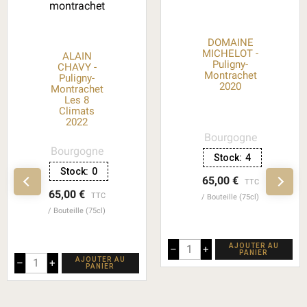
DOMAINE
MICHELOT -
ALAIN
Puligny-
CHAVY -
Montrachet
Puligny-
2020
Montrachet
Les 8
Climats
2022
Bourgogne
Bourgogne
Stock:
4
Stock:
0
65,00 €
TTC
65,00 €
TTC
Bouteille (75cl)
Bouteille (75cl)
AJOUTER AU
–
+
PANIER
AJOUTER AU
–
+
PANIER