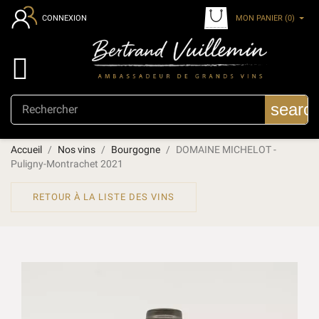
MON PANIER
(0)
CONNEXION

searc
Accueil
Nos vins
Bourgogne
DOMAINE MICHELOT -
Puligny-Montrachet 2021
RETOUR À LA LISTE DES VINS