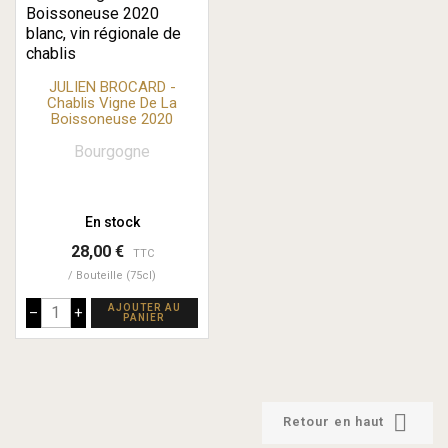
JULIEN BROCARD -
Chablis Vigne De La
Boissoneuse 2020
Bourgogne
En stock
28,00 €
TTC
Bouteille (75cl)
AJOUTER AU
–
+
PANIER

Retour en haut