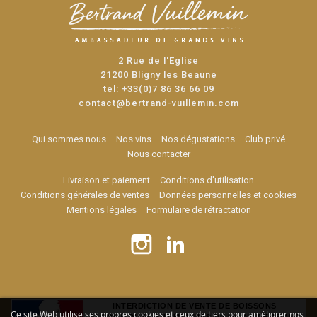
2 Rue de l'Eglise
21200 Bligny les Beaune
tel:
+33(0)7 86 36 66 09
contact@bertrand-vuillemin.com
Qui sommes nous
Nos vins
Nos dégustations
Club privé
Nous contacter
Livraison et paiement
Conditions d'utilisation
Conditions générales de ventes
Données personnelles et cookies
Mentions légales
Formulaire de rétractation
INTERDICTION DE VENTE DE BOISSONS
Ce site Web utilise ses propres cookies et ceux de tiers pour améliorer nos