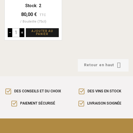
Stock:
2
80,00 €
TTC
Bouteille (75cl)
AJOUTER AU
–
+
PANIER

Retour en haut
DES CONSEILS ET DU CHOIX
DES VINS EN STOCK
PAIEMENT SÉCURISÉ
LIVRAISON SOIGNÉE