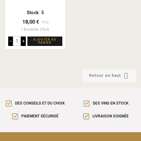
Stock:
5
18,00 €
TTC
Bouteille (75cl)
AJOUTER AU
–
+
PANIER

Retour en haut
DES CONSEILS ET DU CHOIX
DES VINS EN STOCK
PAIEMENT SÉCURISÉ
LIVRAISON SOIGNÉE