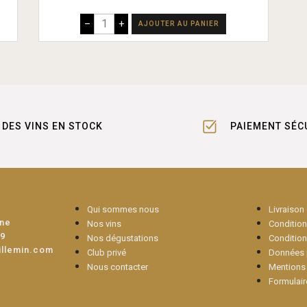
–
+
AJOUTER AU PANIER
DES VINS EN STOCK
PAIEMENT SÉC
Qui sommes nous
Livraison
une
Nos vins
Conditions
09
Nos dégustations
Condition
illemin.com
Club privé
Données 
Nous contacter
Mentions 
Formulair