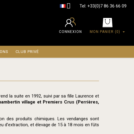

Tel:
+33(0)7 86 36 66 09
CONNEXION
MON PANIER
(0)
IONS
CLUB PRIVÉ
nd la suite en 1992, suivi par sa fille Laurence et
ambertin village et Premiers Crus (Perrières,
tation des produits chimiques. Les vendanges sont
eu d’extraction, et élevage de 15 à 18 mois en fûts