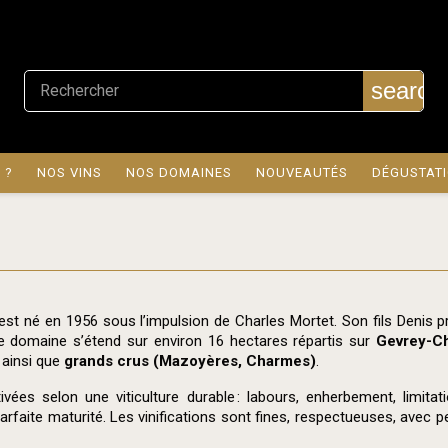
search
 ?
NOS VINS
NOS DOMAINES
NOUVEAUTÉS
DÉGUSTAT
st né en 1956 sous l’impulsion de Charles Mortet. Son fils Denis pre
 domaine s’étend sur environ 16 hectares répartis sur
Gevrey-Ch
ainsi que
grands crus (Ma­zoyères, Charmes)
.
tivées selon une viticulture durable : labours, enherbement, limi
faite maturité. Les vinifications sont fines, respectueuses, avec p