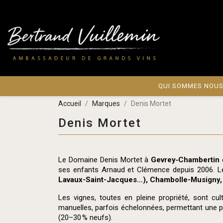
QUI SOMMES NOUS
Accueil
Marques
Denis Mortet
Denis Mortet
Le Domaine Denis Mortet à
Gevrey‑Chambertin
e
ses enfants Arnaud et Clémence depuis 2006. Le
Lavaux-Saint-Jacques…), Chambolle-Musigny,
Les vignes, toutes en pleine propriété, sont cul
manuelles, parfois échelonnées, permettant une par
(20–30 % neufs).