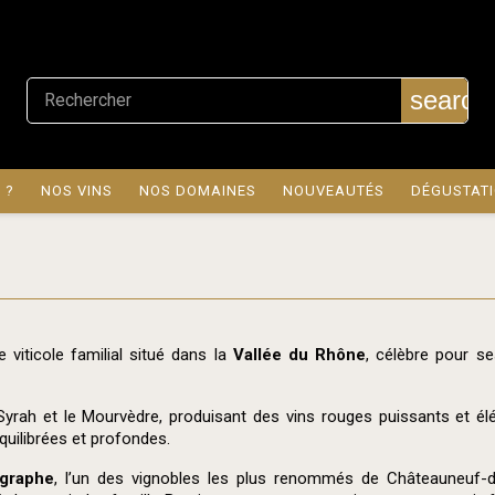
search
 ?
NOS VINS
NOS DOMAINES
NOUVEAUTÉS
DÉGUSTAT
viticole familial situé dans la
Vallée du Rhône
, célèbre pour s
 Syrah et le Mourvèdre, produisant des vins rouges puissants et élég
équilibrées et profondes.
égraphe
, l’un des vignobles les plus renommés de Châteauneuf-d