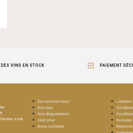
DES VINS EN STOCK
PAIEMENT SÉC
Qui sommes nous
Livraison
une
Nos vins
Conditions
09
Nos dégustations
Condition
illemin.com
Club privé
Données 
Nous contacter
Mentions 
Formulair