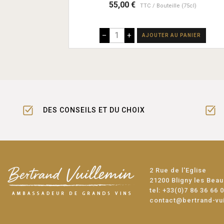
55,00 €
TTC
Bouteille (75cl)
–
+
AJOUTER AU PANIER
DES CONSEILS ET DU CHOIX
2 Rue de l'Eglise
21200 Bligny les Bea
tel:
+33(0)7 86 36 66 
contact@bertrand-vu