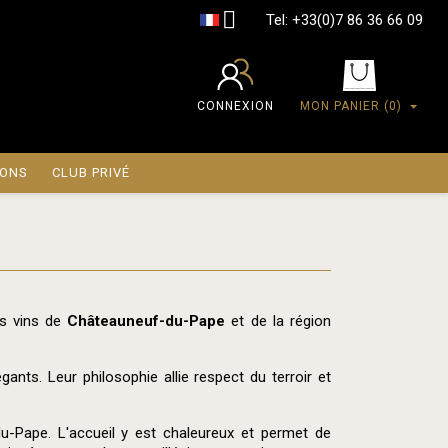

Tel:
+33(0)7 86 36 66 09
CONNEXION
MON PANIER
(0)
IONS
CLUB PRIVÉ
es vins de
Châteauneuf-du-Pape
et de la région
ants. Leur philosophie allie respect du terroir et
u-Pape. L'accueil y est chaleureux et permet de