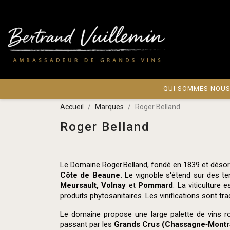
QUI SOMMES NOUS
Accueil
Marques
Roger Belland
Roger Belland
Le Domaine Roger Belland, fondé en 1839 et désormai
Côte de Beaune.
Le vignoble s'étend sur des ter
Meursault, Volnay
et
Pommard
. La viticulture
produits phytosanitaires. Les vinifications sont t
Le domaine propose une large palette de vins r
passant par les
Grands Crus (Chassagne‑Montra