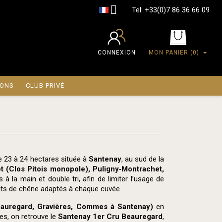

Tel:
+33(0)7 86 36 66 09
CONNEXION
MON PANIER
(0)
IONS
CLUB PRIVÉ
de 23 à 24 hectares située à
Santenay
, au sud de la
 (Clos Pitois monopole), Puligny‑Montrachet,
à la main et double tri, afin de limiter l’usage de
 fûts de chêne adaptés à chaque cuvée.
auregard, Gravières, Commes à Santenay)
en
s, on retrouve le
Santenay 1er Cru Beauregard
,