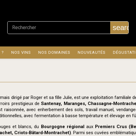
search
 ?
NOS VINS
NOS DOMAINES
NOUVEAUTÉS
DÉGUSTAT
s dirigé par Roger et sa fille Julie, est une exploitation familiale 
roirs prestigieux de
Santenay, Maranges, Chassagne‑Montrachet
 est raisonnée, avec enherbement des sols, travail manuel, vendanges 
raditionnelles, avec fermentation à basse température et élevage en
ouges et blancs, du
Bourgogne régional
aux
Premiers Crus (Be
chet, Criots‑Bâtard‑Montrachet)
. Parmi ses cuvées emblématique