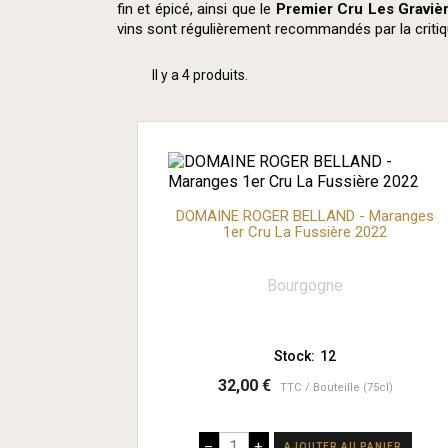
fin et épicé, ainsi que le
Premier Cru Les Graviè
vins sont régulièrement recommandés par la critique
Il y a 4 produits.
DOMAINE ROGER BELLAND - Maranges
1er Cru La Fussière 2022
Bourgogne
Stock:
12
32,00 €
TTC
Bouteille (75cl)
–
+
AJOUTER AU PANIER