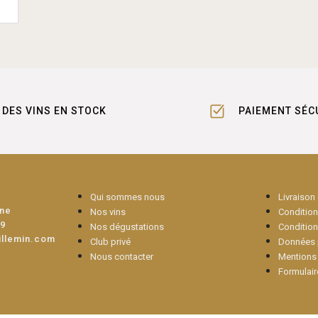
DES VINS EN STOCK
PAIEMENT SÉC
Qui sommes nous
Livraison
une
Nos vins
Conditions
09
Nos dégustations
Condition
illemin.com
Club privé
Données 
Nous contacter
Mentions 
Formulair