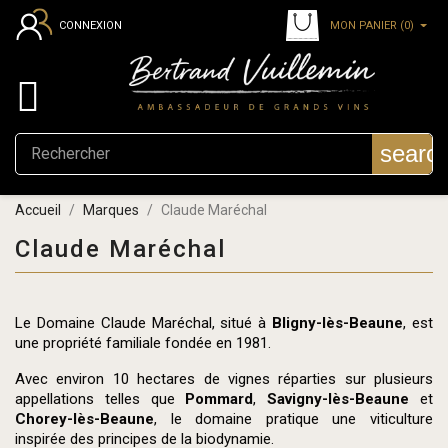
MON PANIER
(0)
CONNEXION

searc
Accueil
Marques
Claude Maréchal
Claude Maréchal
Le Domaine Claude Maréchal, situé à
Bligny-lès-Beaune
, est
une propriété familiale fondée en 1981.
Avec environ 10 hectares de vignes réparties sur plusieurs
appellations telles que
Pommard
,
Savigny-lès-Beaune
et
Chorey-lès-Beaune
, le domaine pratique une viticulture
inspirée des principes de la biodynamie.