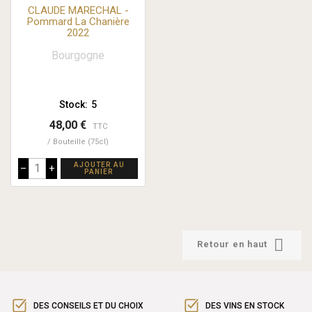
CLAUDE MARECHAL -
Pommard La Chanière
2022
Bourgogne
Stock:
5
48,00 €
TTC
Bouteille (75cl)
AJOUTER AU
–
+
PANIER

Retour en haut
DES CONSEILS ET DU CHOIX
DES VINS EN STOCK