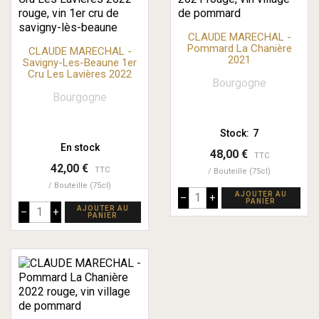
CLAUDE MARECHAL -
Pommard La Chanière
CLAUDE MARECHAL -
2021
Savigny-Les-Beaune 1er
Cru Les Lavières 2022
Bourgogne
Bourgogne
Stock:
7
En stock
48,00 €
TTC
42,00 €
TTC
Bouteille (75cl)
Bouteille (75cl)
AJOUTER AU
–
+
PANIER
AJOUTER AU
–
+
PANIER