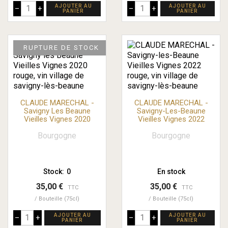
AJOUTER AU
AJOUTER AU
–
+
–
+
PANIER
PANIER
RUPTURE DE STOCK
CLAUDE MARECHAL -
CLAUDE MARECHAL -
Savigny Les Beaune
Savigny-Les-Beaune
Vieilles Vignes 2020
Vieilles Vignes 2022
Bourgogne
Bourgogne
Stock:
0
En stock
35,00 €
35,00 €
TTC
TTC
Bouteille (75cl)
Bouteille (75cl)
AJOUTER AU
AJOUTER AU
–
+
–
+
PANIER
PANIER