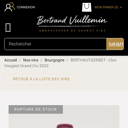
MON PANIER
(0)
CONNEXION

searc
Accueil
Nos vins
Bourgogne
BERTHAUT-GERBET - Clos
Vougeot Grand Cru 2022
RETOUR À LA LISTE DES VINS
RUPTURE DE STOCK