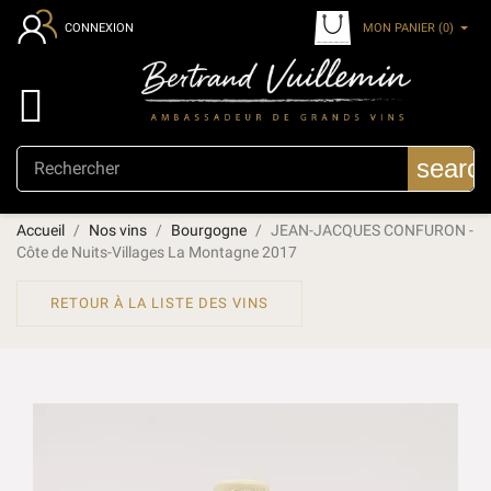
MON PANIER
(0)
CONNEXION

searc
Accueil
Nos vins
Bourgogne
JEAN-JACQUES CONFURON -
Côte de Nuits-Villages La Montagne 2017
RETOUR À LA LISTE DES VINS