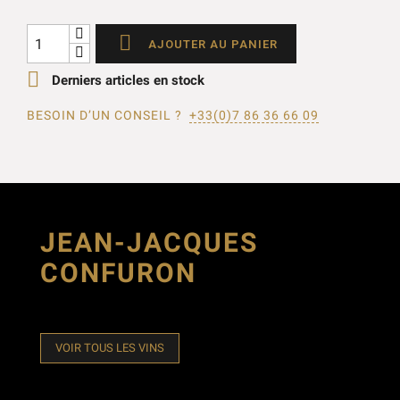

AJOUTER AU PANIER

Derniers articles en stock
BESOIN D’UN CONSEIL ?
+33(0)7 86 36 66 09
JEAN-JACQUES
CONFURON
VOIR TOUS LES VINS