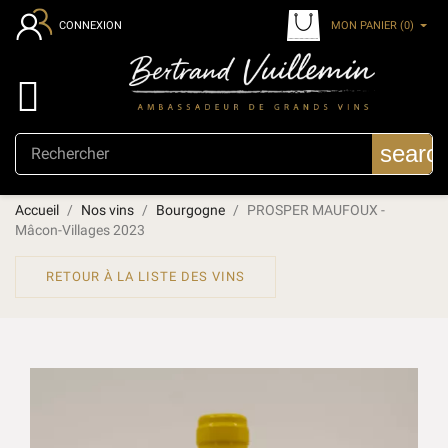
MON PANIER
(0)
CONNEXION

searc
Accueil
Nos vins
Bourgogne
PROSPER MAUFOUX -
Mâcon-Villages 2023
RETOUR À LA LISTE DES VINS