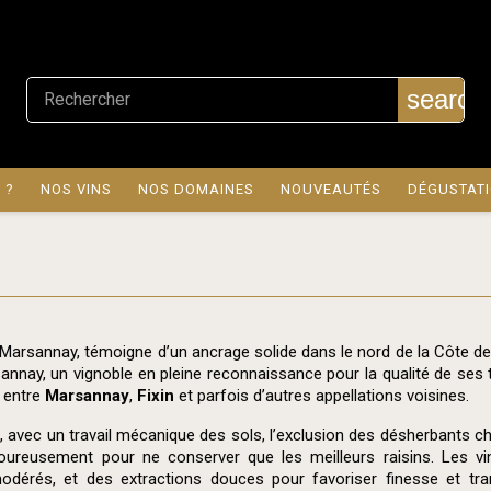
search
 ?
NOS VINS
NOS DOMAINES
NOUVEAUTÉS
DÉGUSTAT
à Marsannay, témoigne d’un ancrage solide dans le nord de la Côte d
annay, un vignoble en pleine reconnaissance pour la qualité de ses 
s entre
Marsannay
,
Fixin
et parfois d’autres appellations voisines.
, avec un travail mécanique des sols, l’exclusion des désherbants chi
igoureusement pour ne conserver que les meilleurs raisins. Les 
 modérés, et des extractions douces pour favoriser finesse et t