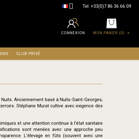

Tel:
+33(0)7 86 36 66 09
CONNEXION
MON PANIER
(0)
IONS
CLUB PRIVÉ
e Nuits. Anciennement basé à Nuits-Saint-Georges,
terroirs. Stéphane Murat cultive avec exigence des
miques et une attention continue à l’état sanitaire
vinifications sont menées avec une approche peu
ransparence. L’élevage en fûts (souvent avec une