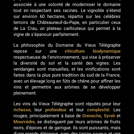
associée à une volonté de moderniser le domaine
tout en respectant ses racines. Le vignoble s'étend
sur environ 60 hectares, répartis sur les célèbres
terroirs de Châteauneuf-du-Pape, en particulier ceux
de La Crau, un plateau caillouteux qui permet à la
vigne de s'épanouir parfaitement.
La philosophie du Domaine du Vieux Télégraphe
repose sur une
viticulture biodynamique
respectueuse de l'environnement, qui vise à préserver
la diversité du sol et la santé des vignes. Les
vendanges sont manuelles, et les vinifications sont
faites dans la plus pure tradition du sud de la France,
avec un élevage long en fûts de chêne pour affiner les
vins et permettre aux arômes de se développer
pleinement.
Les vins du Vieux Télégraphe sont réputés pour leur
richesse
, leur
profondeur
et leur
complexité
. Les
rouges, principalement à base de
Grenache
,
Syrah
et
Mourvèdre
, se distinguent par leurs arômes de fruits
noirs, d'épices et de garrigue. Ils sont puissants, mais
d'une grande élégance, avec des tanins soyeux et une