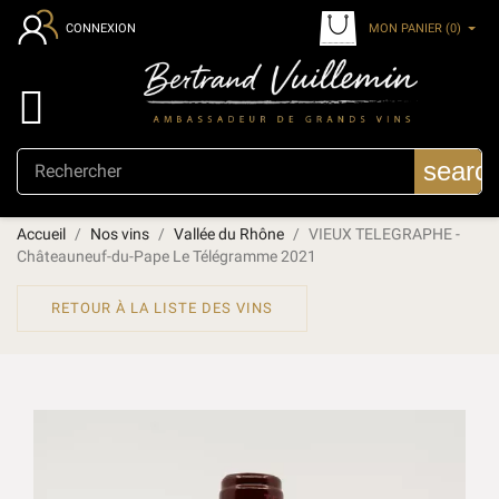
MON PANIER
(0)
CONNEXION

searc
Accueil
Nos vins
Vallée du Rhône
VIEUX TELEGRAPHE -
Châteauneuf-du-Pape Le Télégramme 2021
RETOUR À LA LISTE DES VINS