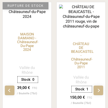
RUPTURE DE STOCK
MAISON
DAMIANO -
Châteauneuf-
CHÂTEAU
Du-Pape
DE
2024
BEAUCASTEL
-
Châteauneuf-
Du-Pape
2011
Vallée du
Rhône
Vallée du
Stock:
0
Rhône
39,00 €
TTC
Stock:
1
Bouteille (75cl)
150,00 €
TTC
Bouteille (75cl)