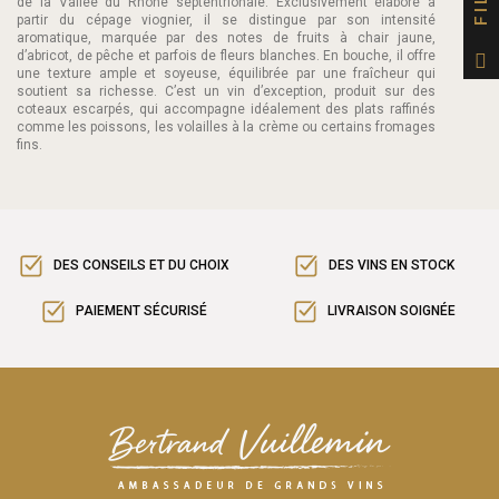
de la Vallée du Rhône septentrionale. Exclusivement élaboré à
partir du cépage viognier, il se distingue par son intensité
aromatique, marquée par des notes de fruits à chair jaune,
d’abricot, de pêche et parfois de fleurs blanches. En bouche, il offre
une texture ample et soyeuse, équilibrée par une fraîcheur qui
soutient sa richesse. C’est un vin d’exception, produit sur des
coteaux escarpés, qui accompagne idéalement des plats raffinés
comme les poissons, les volailles à la crème ou certains fromages
fins.
DES CONSEILS ET DU CHOIX
DES VINS EN STOCK
PAIEMENT SÉCURISÉ
LIVRAISON SOIGNÉE