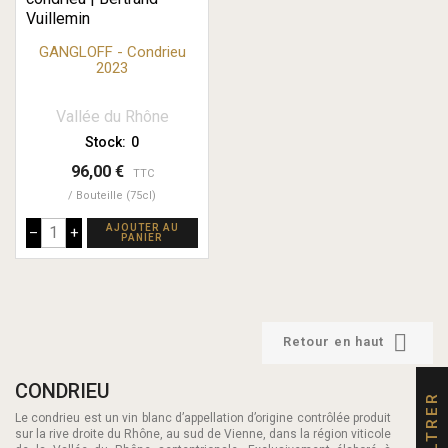
GANGLOFF - Condrieu
2023
Vallée du Rhône
Stock:
0
96,00 €
TTC
Bouteille (75cl)
AJOUTER AU
–
+
PANIER

Retour en haut
CONDRIEU
FILTRER
Le condrieu est un vin blanc d’appellation d’origine contrôlée produit
sur la rive droite du Rhône, au sud de Vienne, dans la région viticole