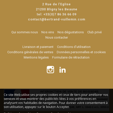
2 Rue de l'Eglise
21200 Bligny les Beaune
tel:
+33(0)7 86 36 66 09
contact@bertrand-vuillemin.com
Qui sommes nous
Nos vins
Nos dégustations
Club privé
Nous contacter
Livraison et paiement
Conditions d'utilisation
Conditions générales de ventes
Données personnelles et cookies
Mentions légales
Formulaire de rétractation
INTERDICTION DE VENTE DE BOISSONS
Ce site Web utilise ses propres cookies et ceux de tiers pour améliorer nos
ALCOOLIQUES AUX MINEURS DE MOINS DE 18 ANS
services et vous montrer des publicités liées à vos préférences en
La preuve de majorité de l'acheteur est exigée au moment
analysant vos habitudes de navigation. Pour donner votre consentement à
de la vente en ligne
son utilisation, appuyez sur le bouton Accepter.
CODE DE LA SANTE PUBLIQUE, ART. L. 3342-1 et L. 3353-3