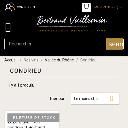
MON PANIER
(0)
CONNEXION

searc
Accueil
Nos vins
Vallée du Rhône
Condrieu
CONDRIEU
Il y a 1 produit.

Trier par :
Le moins cher
RUPTURE DE STOCK