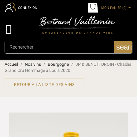
MON PANIER
(0)
CONNEXION

searc
Accueil
Nos vins
Bourgogne
JP & BENOÎT DROIN - Chablis
Grand Cru Hommage à Louis 2020
RETOUR À LA LISTE DES VINS