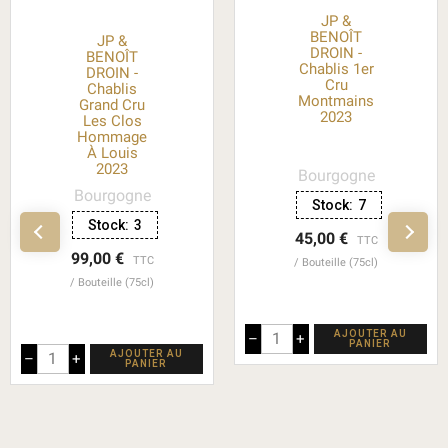
JP &
BENOÎT
JP &
DROIN -
BENOÎT
Chablis 1er
DROIN -
Cru
Chablis
Montmains
Grand Cru
2023
Les Clos
Hommage
À Louis
2023
Bourgogne
Bourgogne
Stock:
7
Stock:
3
45,00 €
TTC
99,00 €
TTC
Bouteille (75cl)
Bouteille (75cl)
AJOUTER AU
–
+
PANIER
AJOUTER AU
–
+
PANIER