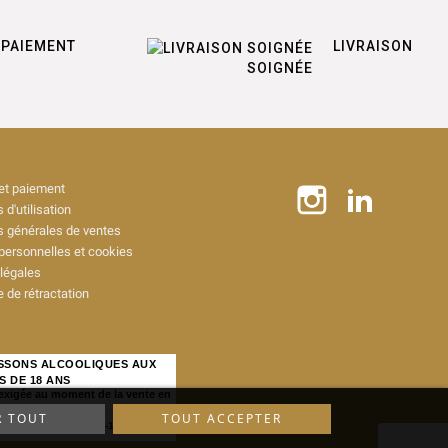
PAIEMENT
LIVRAISON
SOIGNÉE
 et paiement
 d'utilisation
s générales de ventes
ersonnelles et cookies
légales
 de rétractation
ISSONS ALCOOLIQUES AUX
S DE 18 ANS
 exigée au moment de la vente en
R TOUT
TOUT ACCEPTER
IQUE, ART. L. 3342-1 et L. 3353-3