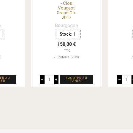
- Clos
Vougeot
Grand Cru
2017
e
Bourgogne
Stock:
1
150,00 €
TTC
l)
Bouteille (75cl)
ER AU
AJOUTER AU
–
+
–
IER
PANIER