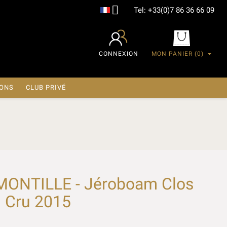

Tel:
+33(0)7 86 36 66 09
CONNEXION
MON PANIER
(0)
IONS
CLUB PRIVÉ
ONTILLE - Jéroboam Clos
 Cru 2015