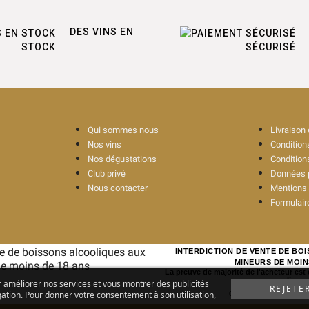
DES VINS EN
STOCK
SÉCURISÉ
Qui sommes nous
Livraison
Nos vins
Conditions
Nos dégustations
Condition
Club privé
Données p
Nous contacter
Mentions 
Formulaire
INTERDICTION DE VENTE DE BO
MINEURS DE MOIN
La preuve de majorité de l'acheteur est
ligne
r améliorer nos services et vous montrer des publicités
REJETE
ation. Pour donner votre consentement à son utilisation,
CODE DE LA SANTE PUBL