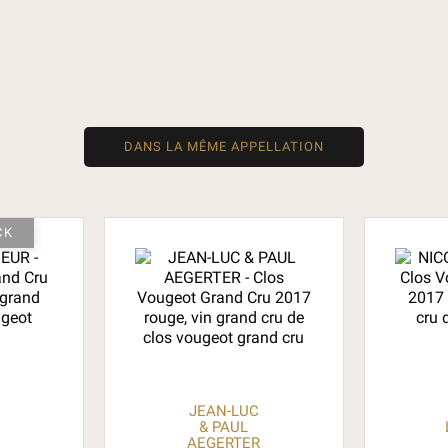
DANS LA MÊME APPELLATION
CK
JEAN-LUC
& PAUL
AEGERTER