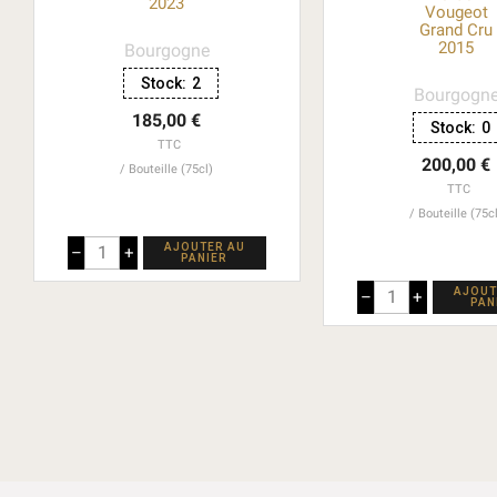
2023
Vougeot
Grand Cru
2015
Bourgogne
Stock:
2
Bourgogn
185,00 €
Stock:
0
TTC
200,00 €
Bouteille (75cl)
TTC
Bouteille (75c
AJOUTER AU
–
+
PANIER
AJOUT
–
+
PAN