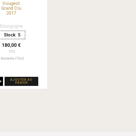
Vougeot
Grand Cru
2017
Bourgogne
Stock:
5
180,00 €
TTC
Bouteille (75cl)
AJOUTER AU
+
PANIER