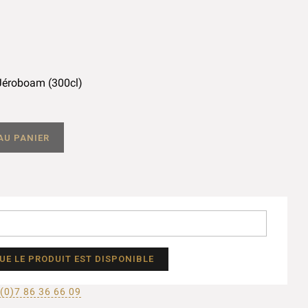
Jéroboam (300cl)
AU PANIER
E LE PRODUIT EST DISPONIBLE
(0)7 86 36 66 09