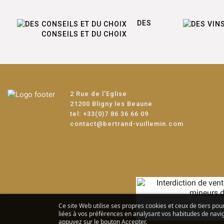
DES
CONSEILS ET DU CHOIX
2 Rue de l'Eglise
21200 Bligny les Beaune
tel:
+33(0)7 86 36 66 09
contact@bertrand-vuillemin.com
Ce site Web utilise ses propres cookies et ceux de tiers pou
liées à vos préférences en analysant vos habitudes de navig
appuyez sur le bouton Accepter.