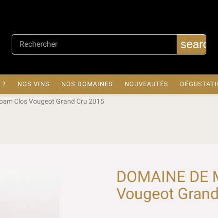
search
 ?
NOS VINS
NOS DOMAINES
NOUVEAUTÉS
DÉGUSTAT
am Clos Vougeot Grand Cru 2015
DOMAINE DE M
Vougeot Grand