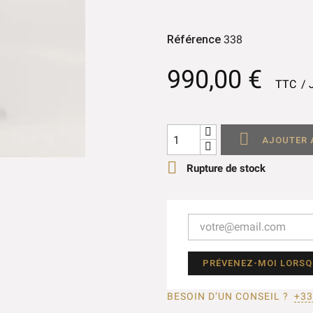
Référence
338
990,00 €
TTC

AJOUTER 

Rupture de stock
PRÉVENEZ-MOI LORSQU
BESOIN D’UN CONSEIL ?
+33