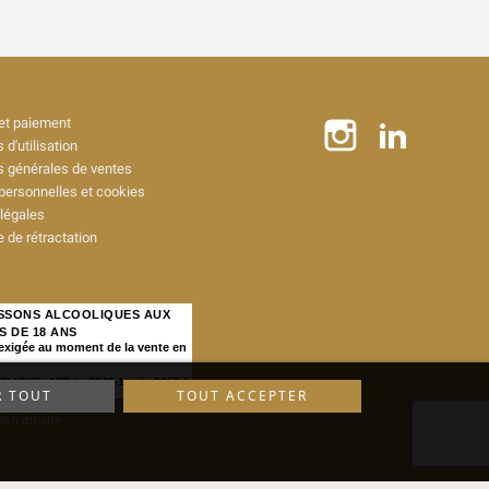
 et paiement
 d'utilisation
s générales de ventes
ersonnelles et cookies
légales
 de rétractation
ISSONS ALCOOLIQUES AUX
S DE 18 ANS
 exigée au moment de la vente en
IQUE, ART. L. 3342-1 et L. 3353-3
R TOUT
TOUT ACCEPTER
lan du site