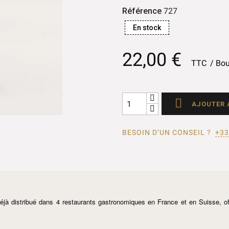
Référence
727
En stock
22,00 €
TTC
Bou

AJOUTER 
BESOIN D’UN CONSEIL ?
+33
 distribué dans 4 restaurants gastronomiques en France et en Suisse, offre