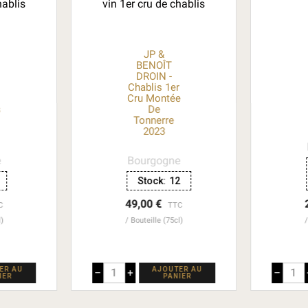
JP &
BENOÎT
DROIN -
r
Chablis 1er
Cru Montée
s
De
Tonnerre
2023
e
Bourgogne
Stock:
12
49,00 €
C
TTC
l)
Bouteille (75cl)
ER AU
AJOUTER AU
–
+
–
IER
PANIER