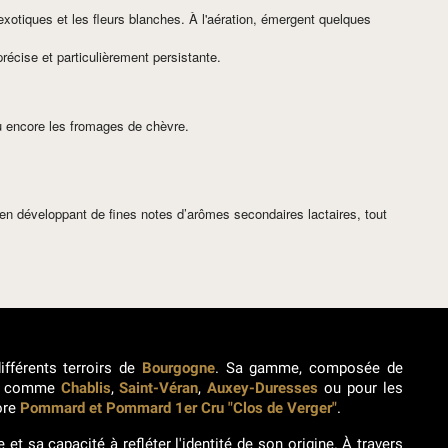
s exotiques et les fleurs blanches. À l'aération, émergent quelques
précise et particulièrement persistante.
 ou encore les fromages de chèvre.
t en développant de fines notes d’arômes secondaires lactaires, tout
ifférents terroirs de
Bourgogne
. Sa gamme, composée de
ées comme
Chablis
,
Saint-Véran
,
Auxey-Duresses
ou pour les
ore
Pommard et Pommard 1er Cru "Clos de Verger"
.
et sa capacité à refléter l'identité de son origine. À travers