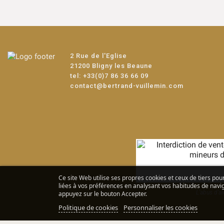
2 Rue de l'Eglise
21200 Bligny les Beaune
tel:
+33(0)7 86 36 66 09
contact@bertrand-vuillemin.com
Ce site Web utilise ses propres cookies et ceux de tiers pou
liées à vos préférences en analysant vos habitudes de navig
L’abus d’a
appuyez sur le bouton Accepter.
Politique de cookies
Personnaliser les cookies