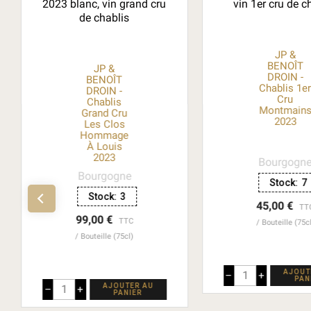
JP &
BENOÎT
JP &
DROIN -
BENOÎT
Chablis 1e
DROIN -
Cru
Chablis
Montmain
Grand Cru
2023
Les Clos
Hommage
À Louis
2023
Bourgogn
Bourgogne
Stock:
7
Stock:
3
45,00 €
TT
99,00 €
TTC
Bouteille (75c
Bouteille (75cl)
AJOUT
–
+
PAN
AJOUTER AU
–
+
PANIER