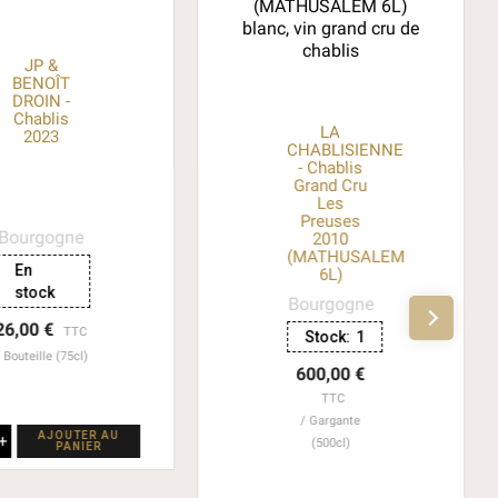
JP &
BENOÎT
DROIN -
Chablis
LA
2023
CHABLISIENNE
- Chablis
Grand Cru
Les
Preuses
Bourgogne
2010
(MATHUSALEM
En
6L)
stock
Bourgogne
26,00 €
TTC
Stock:
1
Bouteille (75cl)
600,00 €
TTC
Gargante
AJOUTER AU
+
(500cl)
PANIER