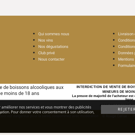
Qui sommes nous
Livraison
Nos vins
Conditions
Nos dégustations
Condition
Club privé
Données p
Nous contacter
Mentions 
Formulaire
INTERDICTION DE VENTE DE BO
MINEURS DE MOIN
La preuve de majorité de l'acheteur est
ligne
CODE DE LA SANTE PUBL
r améliorer nos services et vous montrer des publicités
REJETE
ation. Pour donner votre consentement à son utilisation,
lcool est dangereux pour la santé, consommez avec modération
© Rouge Cerise
-
P