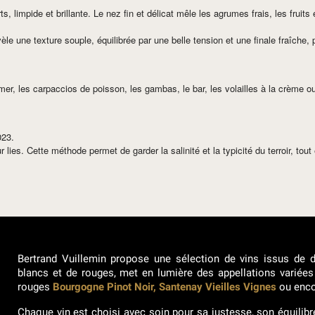
, limpide et brillante. Le nez fin et délicat mêle les agrumes frais, les fruit
le une texture souple, équilibrée par une belle tension et une finale fraîche, 
la mer, les carpaccios de poisson, les gambas, le bar, les volailles à la crème
023.
ies. Cette méthode permet de garder la salinité et la typicité du terroir, tou
Bertrand Vuillemin propose une sélection de vins issus de d
blancs et de rouges, met en lumière des appellations vari
rouges
Bourgogne Pinot Noir, Santenay Vieilles Vignes
ou enc
Chaque vin est choisi avec soin pour sa justesse, son équilibre 