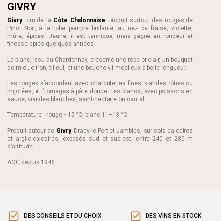
GIVRY
Givry
, cru de la
Côte Chalonnaise
, produit surtout des rouges de
Pinot Noir, à la robe pourpre brillante, au nez de fraise, violette,
mûre, épices. Jeune, il est tannique, mais gagne en rondeur et
finesse après quelques années.
Le blanc, issu du Chardonnay, présente une robe or clair, un bouquet
de miel, citron, tilleul, et une bouche vif-moelleux à belle longueur.
Les rouges s’accordent avec charcuteries fines, viandes rôties ou
mijotées, et fromages à pâte douce. Les blancs, avec poissons en
sauce, viandes blanches, saint-nectaire ou cantal.
Température : rouge ~15 °C, blanc 11–13 °C.
Produit autour de
Givry
, Dracy-le-Fort et Jambles, sur sols calcaires
et argilo-calcaires, exposés sud et sud-est, entre 240 et 280 m
d’altitude.
AOC depuis 1946.
DES CONSEILS ET DU CHOIX
DES VINS EN STOCK