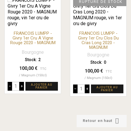
RUPTURE DE STOCK
FRANCOIS LUMPP -
FRANCOIS LUMPP -
Givry 1er Cru A Vigne
Givry 1er Cru Clos Du
Rouge 2020 - MAGNUM
Cras Long 2020 -
MAGNUM
Bourgogne
Bourgogne
Stock:
2
Stock:
0
100,00 €
TTC
100,00 €
TTC
Magnum (150cl)
Magnum (150cl)
AJOUTER AU
–
+
AJOUTER AU
PANIER
–
+
PANIER

Retour en haut