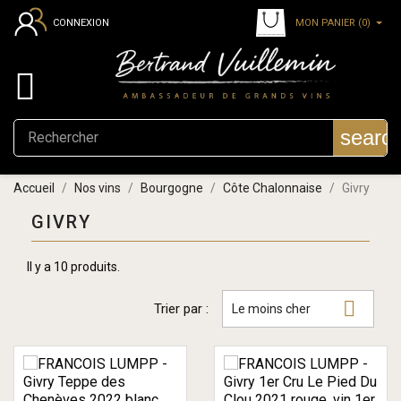
MON PANIER
(0)
CONNEXION

searc
Accueil
Nos vins
Bourgogne
Côte Chalonnaise
Givry
GIVRY
Il y a 10 produits.

Trier par :
Le moins cher