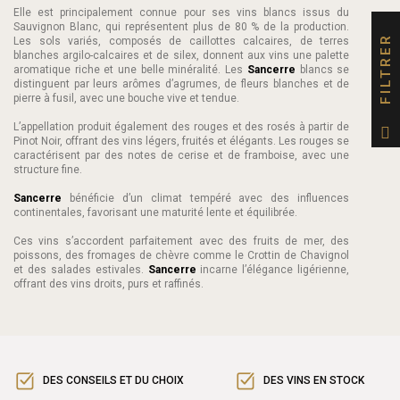
Elle est principalement connue pour ses vins blancs issus du
Sauvignon Blanc, qui représentent plus de 80 % de la production.
FILTRER
Les sols variés, composés de caillottes calcaires, de terres
blanches argilo-calcaires et de silex, donnent aux vins une palette
aromatique riche et une belle minéralité. Les
Sancerre
blancs se
distinguent par leurs arômes d’agrumes, de fleurs blanches et de
pierre à fusil, avec une bouche vive et tendue.
L’appellation produit également des rouges et des rosés à partir de
Pinot Noir, offrant des vins légers, fruités et élégants. Les rouges se
caractérisent par des notes de cerise et de framboise, avec une
structure fine.
Sancerre
bénéficie d’un climat tempéré avec des influences
continentales, favorisant une maturité lente et équilibrée.
Ces vins s’accordent parfaitement avec des fruits de mer, des
poissons, des fromages de chèvre comme le Crottin de Chavignol
et des salades estivales.
Sancerre
incarne l’élégance ligérienne,
offrant des vins droits, purs et raffinés.
DES CONSEILS ET DU CHOIX
DES VINS EN STOCK