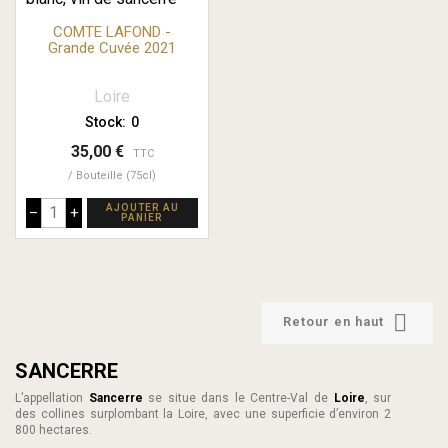
COMTE LAFOND -
Grande Cuvée 2021
Loire
Stock:
0
35,00 €
TTC
Bouteille (75cl)
AJOUTER AU
–
+
PANIER

Retour en haut
SANCERRE
L’appellation
Sancerre
se situe dans le Centre-Val de
Loire
, sur
des collines surplombant la Loire, avec une superficie d’environ 2
800 hectares.