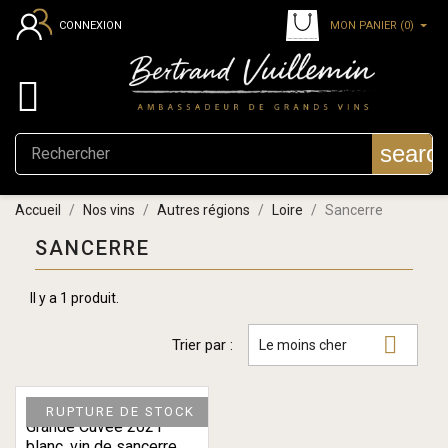
MON PANIER
(0)
CONNEXION

searc
Accueil
Nos vins
Autres régions
Loire
Sancerre
SANCERRE
Il y a 1 produit.

Trier par :
Le moins cher
RUPTURE DE STOCK