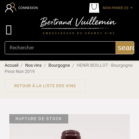
MON PANIER
(0)
CONNEXION

searc
Accueil
Nos vins
Bourgogne
HENRI BOILLOT - Bourgogne
Pinot Noir 2019
RETOUR À LA LISTE DES VINS
RUPTURE DE STOCK