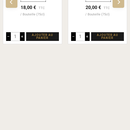
18,00 €
20,00 €
TTC
TTC
Bouteille (75cl)
Bouteille (75cl)
AJOUTER AU
AJOUTER AU
–
+
–
+
PANIER
PANIER