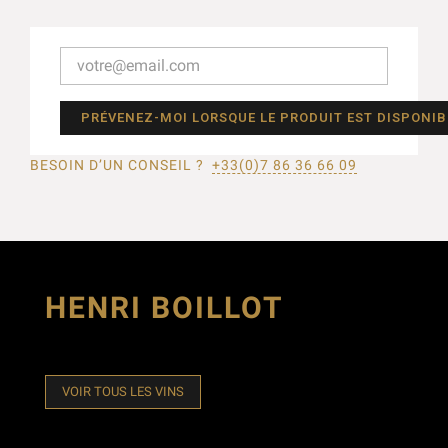
PRÉVENEZ-MOI LORSQUE LE PRODUIT EST DISPONIB
BESOIN D’UN CONSEIL ?
+33(0)7 86 36 66 09
HENRI BOILLOT
VOIR TOUS LES VINS