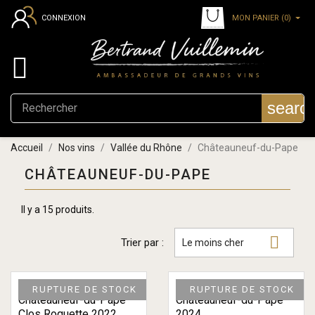
MON PANIER
(0)
CONNEXION

searc
Accueil
Nos vins
Vallée du Rhône
Châteauneuf-du-Pape
CHÂTEAUNEUF-DU-PAPE
Il y a 15 produits.

Trier par :
Le moins cher
RUPTURE DE STOCK
RUPTURE DE STOCK