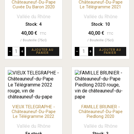
Châteauneuf-Du-Pape
Châteauneuf-Du-Pape
Cuvée Du Baron 2020
Le Télégramme 2021
Vallée du Rhône
Vallée du Rhône
Stock:
4
Stock:
10
40,00 €
40,00 €
TTC
TTC
Bouteille (75cl)
Bouteille (75cl)
AJOUTER AU
AJOUTER AU
–
+
–
+
PANIER
PANIER
VIEUX TELEGRAPHE -
FAMILLE BRUNIER -
Châteauneuf-Du-Pape
Châteauneuf-Du-Pape
Le Télégramme 2022
Piedlong 2020
Vallée du Rhône
Vallée du Rhône
En stock
Stock:
3