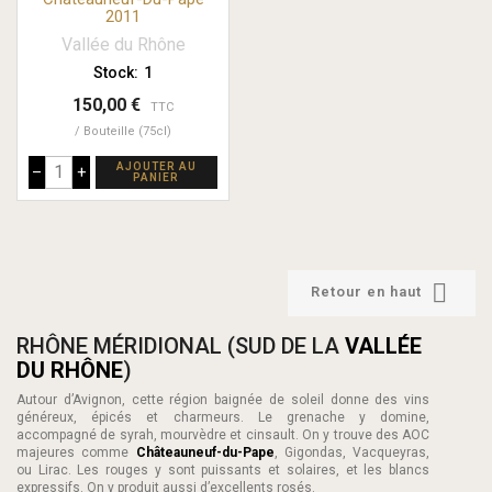
2011
Vallée du Rhône
Stock:
1
150,00 €
TTC
Bouteille (75cl)
AJOUTER AU
–
+
PANIER

Retour en haut
RHÔNE MÉRIDIONAL (SUD DE LA
VALLÉE
DU RHÔNE
)
Autour d’Avignon, cette région baignée de soleil donne des vins
généreux, épicés et charmeurs. Le grenache y domine,
accompagné de syrah, mourvèdre et cinsault. On y trouve des AOC
majeures comme
Châteauneuf-du-Pape
, Gigondas, Vacqueyras,
ou Lirac. Les rouges y sont puissants et solaires, et les blancs
expressifs. On y produit aussi d’excellents rosés.