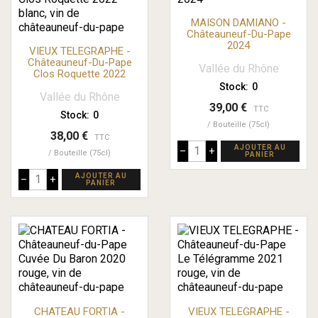
MAISON DAMIANO -
Châteauneuf-Du-Pape
2024
VIEUX TELEGRAPHE -
Châteauneuf-Du-Pape
Vallée du Rhône
Clos Roquette 2022
Stock:
0
Vallée du Rhône
39,00 €
TTC
Stock:
0
Bouteille (75cl)
38,00 €
TTC
AJOUTER AU
–
+
Bouteille (75cl)
PANIER
AJOUTER AU
–
+
PANIER
CHATEAU FORTIA -
VIEUX TELEGRAPHE -