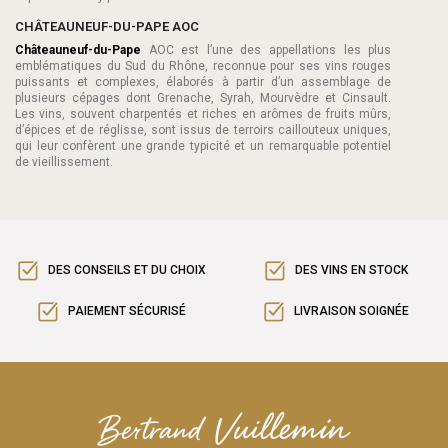
CHÂTEAUNEUF-DU-PAPE AOC
Châteauneuf-du-Pape
AOC est l’une des appellations les plus
emblématiques du Sud du Rhône, reconnue pour ses vins rouges
puissants et complexes, élaborés à partir d’un assemblage de
plusieurs cépages dont Grenache, Syrah, Mourvèdre et Cinsault.
Les vins, souvent charpentés et riches en arômes de fruits mûrs,
d’épices et de réglisse, sont issus de terroirs caillouteux uniques,
qui leur confèrent une grande typicité et un remarquable potentiel
de vieillissement.
DES CONSEILS ET DU CHOIX
DES VINS EN STOCK
PAIEMENT SÉCURISÉ
LIVRAISON SOIGNÉE