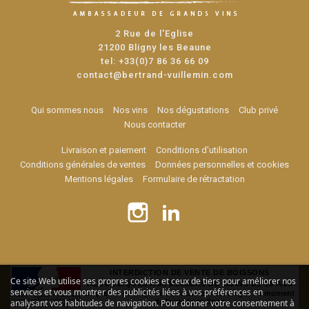
2 Rue de l'Eglise
21200 Bligny les Beaune
tel:
+33(0)7 86 36 66 09
contact@bertrand-vuillemin.com
Qui sommes nous
Nos vins
Nos dégustations
Club privé
Nous contacter
Livraison et paiement
Conditions d'utilisation
Conditions générales de ventes
Données personnelles et cookies
Mentions légales
Formulaire de rétractation
INTERDICTION DE VENTE DE BOISSONS
Ce site Web utilise ses propres cookies et ceux de tiers pour améliorer nos
ALCOOLIQUES AUX MINEURS DE MOINS DE 18 ANS
services et vous montrer des publicités liées à vos préférences en
La preuve de majorité de l'acheteur est exigée au moment
de la vente en ligne
analysant vos habitudes de navigation. Pour donner votre consentement à