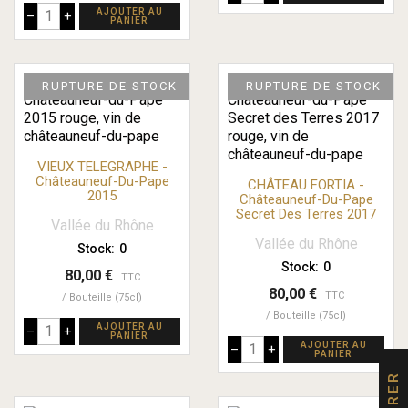
AJOUTER AU
–
+
PANIER
RUPTURE DE STOCK
RUPTURE DE STOCK
VIEUX TELEGRAPHE -
Châteauneuf-Du-Pape
CHÂTEAU FORTIA -
2015
Châteauneuf-Du-Pape
Secret Des Terres 2017
Vallée du Rhône
Vallée du Rhône
Stock:
0
Stock:
0
80,00 €
TTC
80,00 €
TTC
Bouteille (75cl)
Bouteille (75cl)
AJOUTER AU
–
+
PANIER
AJOUTER AU
–
+
PANIER
FILTRER