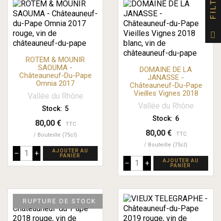
ROTEM & MOUNIR
SAOUMA -
DOMAINE DE LA
Châteauneuf-Du-Pape
JANASSE -
Omnia 2017
Châteauneuf-Du-Pape
Vieilles Vignes 2018
Vallée du Rhône
Vallée du Rhône
Stock:
5
Stock:
6
80,00 €
TTC
80,00 €
TTC
Bouteille (75cl)
Bouteille (75cl)
AJOUTER AU
–
+
PANIER
AJOUTER AU
–
+
PANIER
RUPTURE DE STOCK